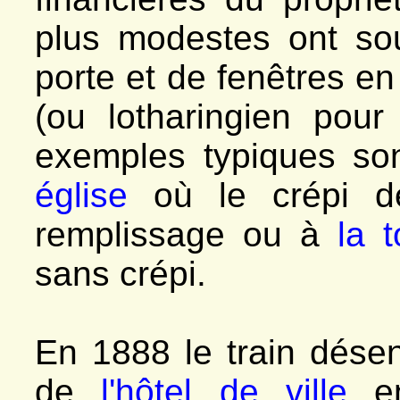
plus modestes ont so
porte et de fenêtres en
(ou lotharingien pou
exemples typiques so
église
où le crépi dé
remplissage ou à
la 
sans crépi.
En 1888 le train désen
de
l'hôtel de ville
en 