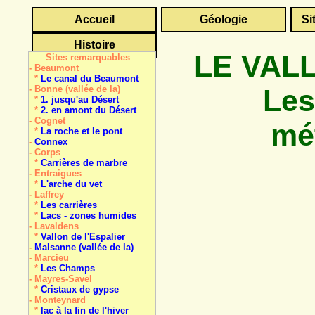
Accueil
Géologie
Si
Histoire
LE VAL
Sites remarquables
- Beaumont
*
Le canal du Beaumont
Les
- Bonne (vallée de la)
*
1. jusqu'au Désert
*
2. en amont du Désert
- Cognet
mé
*
La roche et le pont
-
Connex
- Corps
*
Carrières de marbre
- Entraigues
*
L'arche du vet
- Laffrey
*
Les carrières
*
Lacs - zones humides
- Lavaldens
*
Vallon de l'Espalier
-
Malsanne (vallée de la)
- Marcieu
*
Les Champs
- Mayres-Savel
*
Cristaux de gypse
- Monteynard
*
lac à la fin de l'hiver