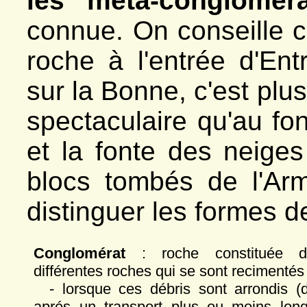
les méta-congloméra
*
Le vallon
- Venosc
connue. On conseille 
*
Vallon de la Muzelle
- Villard-Saint-Christophe
*
Ciment, carrière
roche à l'entrée d'En
*
Chinarde, carrière
*
Côte Dure
*
Fontaine du Fayet
sur la Bonne, c'est plu
spectaculaire qu'au fon
et la fonte des neiges
blocs tombés de l'Ar
distinguer les formes d
Conglomérat
: roche constituée d
différentes roches qui se sont recimentés
- lorsque ces débris sont arrondis (
aprés un transport plus ou moins lon