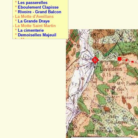
*
Les passerelles
*
Eboulement Clapisse
*
Rivoire - Grand Balcon
- La Motte d'Aveillans
*
La Grande Draye
- La Motte Saint Martin
*
La cimenterie
*
Demoiselles Majeuil
- La Mure
*
Cimon
*
Payon
*
Péchot
- Nantes en Ratier
*
La Dragerie
*
Colline Les Mas
- Pellafol
*
Les Gillardes
- Pierre-Châtel
*
La Pierre Perçée
- Prunières
*
meulière
- Saint-Arey
*
Demoiselle coiffée
*
Travertin de la Baume
- Sainte-Luce
*
La carrière
- Saint-Honoré
*
Oullière (Col d')
*
Le Piquet de Nantes
- Saint-Laurent-en-B