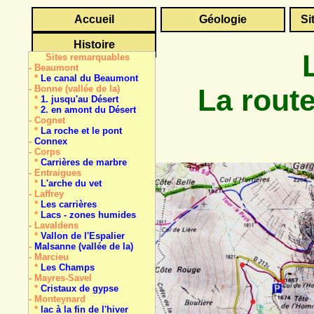
Accueil
Géologie
Si
Histoire
Sites remarquables
- Beaumont
*
Le canal du Beaumont
La route
- Bonne (vallée de la)
*
1. jusqu'au Désert
*
2. en amont du Désert
- Cognet
*
La roche et le pont
-
Connex
- Corps
*
Carrières de marbre
- Entraigues
*
L'arche du vet
- Laffrey
*
Les carrières
*
Lacs - zones humides
- Lavaldens
*
Vallon de l'Espalier
-
Malsanne (vallée de la)
- Marcieu
*
Les Champs
- Mayres-Savel
*
Cristaux de gypse
- Monteynard
*
lac à la fin de l'hiver