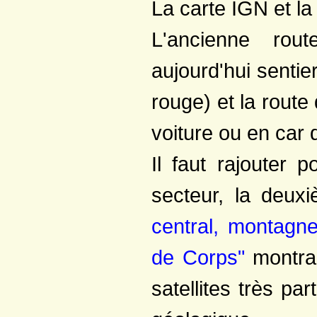
La carte IGN et la
*
Les Garguettes
- La Salette
*
Les accès
L'ancienne rou
*
Le col d'Hurtières
*
Le Gargas
*
Le Col de Prés Clos
aujourd'hui senti
- Senépi
*
Les Signaraux
*
Bornes Le Camus
rouge) et la route
*
Pierre Plantée
- Siévoz
*
Ancienne cimenterie
voiture ou en car 
*
Le Besset
- Sousville
*
Pont-Haut, demoiselles
Il faut rajouter 
- Susville
*
Discordance Chuzins
*
Merlins, effondrement
secteur, la deu
*
Roche Paviote
*
Carrières Versenat
central, montagne
*
Rocher Siéroux
- Valbonnais
*
Cimenterie Pelloux
de Corps"
montrant
*
La carrière de gypse
*
Géologie et escalade
- Valsenestre
satellites très pa
*
Village et géologie
*
Le cipolin
*
Combe Oursière
*
Le col de Côte Belle