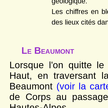
géologique.
*
Le vallon
- Venosc
Les chiffres en b
*
Vallon de la Muzelle
- Villard-Saint-Christophe
*
Ciment, carrière
des lieux cités dan
*
Chinarde, carrière
*
Côte Dure
*
Fontaine du Fayet
Le Beaumont
Lorsque l'on quitte l
Haut, en traversant 
Beaumont
(voir la cart
de Corps au passage
Hautes-Alpes.