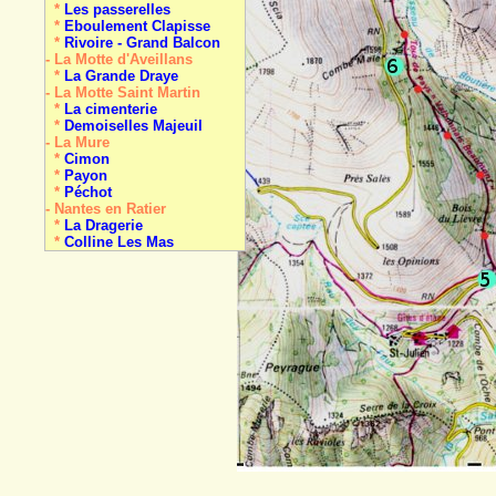
*
Les passerelles
*
Eboulement Clapisse
*
Rivoire - Grand Balcon
- La Motte d'Aveillans
*
La Grande Draye
- La Motte Saint Martin
*
La cimenterie
*
Demoiselles Majeuil
- La Mure
*
Cimon
*
Payon
*
Péchot
- Nantes en Ratier
*
La Dragerie
*
Colline Les Mas
- Pellafol
*
Les Gillardes
- Pierre-Châtel
*
La Pierre Perçée
- Prunières
*
meulière
- Saint-Arey
*
Demoiselle coiffée
*
Travertin de la Baume
- Sainte-Luce
*
La carrière
- Saint-Honoré
*
Oullière (Col d')
*
Le Piquet de Nantes
- Saint-Laurent-en-B