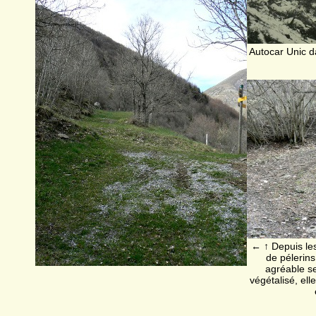
Autocar Unic d
← ↑ Depuis le
de pélerins
agréable s
végétalisé, el