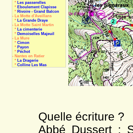
*
Les passerelles
*
Eboulement Clapisse
*
Rivoire - Grand Balcon
- La Motte d'Aveillans
*
La Grande Draye
- La Motte Saint Martin
*
La cimenterie
*
Demoiselles Majeuil
- La Mure
*
Cimon
*
Payon
*
Péchot
- Nantes en Ratier
*
La Dragerie
*
Colline Les Mas
- Pellafol
*
Les Gillardes
- Pierre-Châtel
*
La Pierre Perçée
- Prunières
*
meulière
- Saint-Arey
*
Demoiselle coiffée
*
Travertin de la Baume
- Sainte-Luce
Quelle écriture ?
*
La carrière
- Saint-Honoré
*
Oullière (Col d')
Abbé Dussert : S
*
Le Piquet de Nantes
- Saint-Laurent-en-B