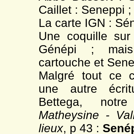
*
Les Garguettes
Caillet : Seneppi ;
- La Salette
*
Les accès
*
Le col d'Hurtières
La carte IGN : Sé
*
Le Gargas
*
Le Col de Prés Clos
- Senépi
Une coquille sur
*
Les Signaraux
*
Bornes Le Camus
*
Pierre Plantée
Génépi ; mai
- Siévoz
*
Ancienne cimenterie
*
Le Besset
cartouche et Sene
- Sousville
*
Pont-Haut, demoiselles
- Susville
Malgré tout ce 
*
Discordance Chuzins
*
Merlins, effondrement
*
Roche Paviote
une autre écrit
*
Carrières Versenat
*
Rocher Siéroux
- Valbonnais
Bettega, notre
*
Cimenterie Pelloux
*
La carrière de gypse
Matheysine - Va
*
Géologie et escalade
- Valsenestre
*
Village et géologie
lieux
, p 43 :
Sené
*
Le cipolin
*
Combe Oursière
*
Le col de Côte Belle