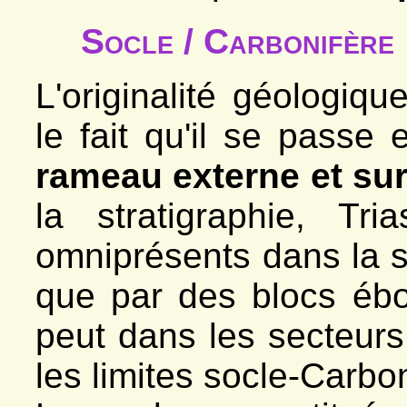
*
Le vallon
- Venosc
Socle / Carbonifère
*
Vallon de la Muzelle
- Villard-Saint-Christophe
*
Ciment, carrière
*
Chinarde, carrière
L'originalité géologiq
*
Côte Dure
*
Fontaine du Fayet
le fait qu'il se passe
rameau externe et sur
la stratigraphie, Tr
omniprésents dans la s
que par des blocs ébo
peut dans les secteurs
les limites socle-Carbo