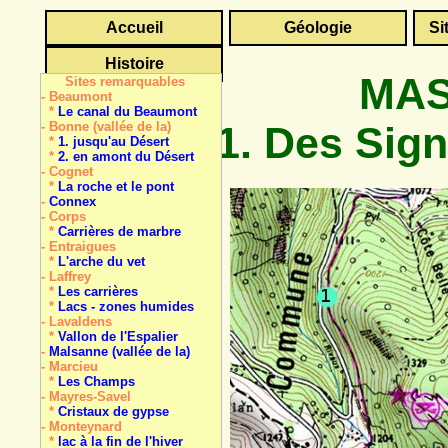
Accueil
Géologie
Si
Histoire
MAS
Sites remarquables
- Beaumont
*
Le canal du Beaumont
1. Des Sign
- Bonne (vallée de la)
*
1. jusqu'au Désert
*
2. en amont du Désert
- Cognet
*
La roche et le pont
-
Connex
- Corps
*
Carrières de marbre
- Entraigues
*
L'arche du vet
- Laffrey
*
Les carrières
*
Lacs - zones humides
- Lavaldens
*
Vallon de l'Espalier
-
Malsanne (vallée de la)
- Marcieu
*
Les Champs
- Mayres-Savel
*
Cristaux de gypse
- Monteynard
*
lac à la fin de l'hiver