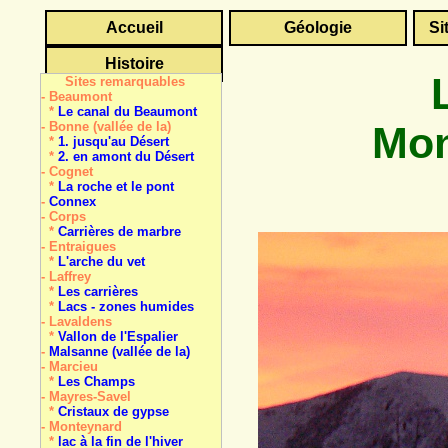
Accueil
Géologie
Si
Histoire
Sites remarquables
- Beaumont
*
Le canal du Beaumont
Mon
- Bonne (vallée de la)
*
1. jusqu'au Désert
*
2. en amont du Désert
- Cognet
*
La roche et le pont
-
Connex
- Corps
*
Carrières de marbre
- Entraigues
*
L'arche du vet
- Laffrey
*
Les carrières
*
Lacs - zones humides
- Lavaldens
*
Vallon de l'Espalier
-
Malsanne (vallée de la)
- Marcieu
*
Les Champs
- Mayres-Savel
*
Cristaux de gypse
- Monteynard
*
lac à la fin de l'hiver