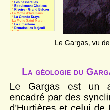
*
Les passerelles
*
Eboulement Clapisse
*
Rivoire - Grand Balcon
- La Motte d'Aveillans
*
La Grande Draye
- La Motte Saint Martin
*
La cimenterie
*
Demoiselles Majeuil
- La Mure
*
Cimon
*
Payon
Le Gargas, vu de 
*
Péchot
- Nantes en Ratier
*
La Dragerie
*
Colline Les Mas
- Pellafol
*
Les Gillardes
- Pierre-Châtel
La géologie du Garg
*
La Pierre Perçée
- Prunières
*
meulière
- Saint-Arey
Le Gargas est un an
*
Demoiselle coiffée
*
Travertin de la Baume
- Sainte-Luce
encadré par des syncli
*
La carrière
- Saint-Honoré
*
Oullière (Col d')
d'Hurtières et celui de 
*
Le Piquet de Nantes
- Saint-Laurent-en-B