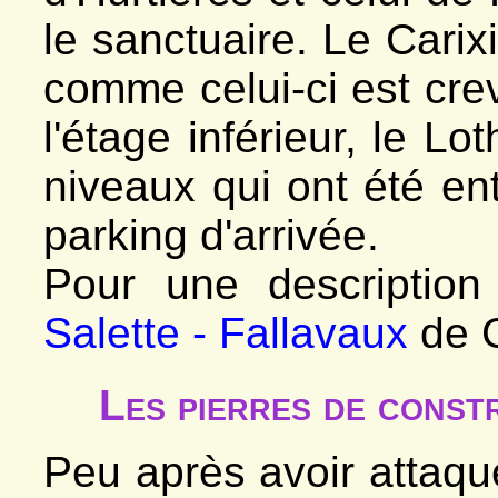
*
Les Garguettes
le sanctuaire. Le Cari
- La Salette
*
Les accès
*
Le col d'Hurtières
comme celui-ci est cre
*
Le Gargas
*
Le Col de Prés Clos
- Senépi
l'étage inférieur, le L
*
Les Signaraux
*
Bornes Le Camus
*
Pierre Plantée
niveaux qui ont été ent
- Siévoz
*
Ancienne cimenterie
*
Le Besset
parking d'arrivée.
- Sousville
*
Pont-Haut, demoiselles
- Susville
Pour une description 
*
Discordance Chuzins
*
Merlins, effondrement
*
Roche Paviote
Salette - Fallavaux
de G
*
Carrières Versenat
*
Rocher Siéroux
- Valbonnais
*
Cimenterie Pelloux
Les pierres de const
*
La carrière de gypse
*
Géologie et escalade
- Valsenestre
*
Village et géologie
Peu après avoir attaq
*
Le cipolin
*
Combe Oursière
*
Le col de Côte Belle