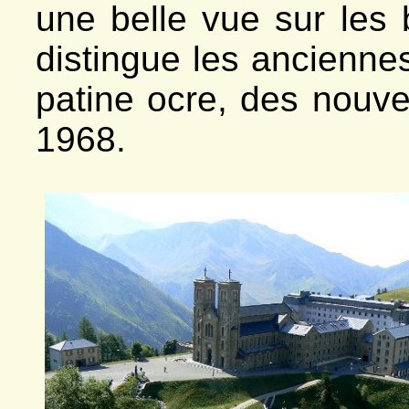
une belle vue sur les 
*
Le vallon
- Venosc
*
Vallon de la Muzelle
distingue les anciennes
- Villard-Saint-Christophe
*
Ciment, carrière
*
Chinarde, carrière
patine ocre, des nouve
*
Côte Dure
*
Fontaine du Fayet
1968.