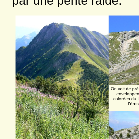
par une pente raide.
On voit de prè
enveloppent
colorées du 
l'éro