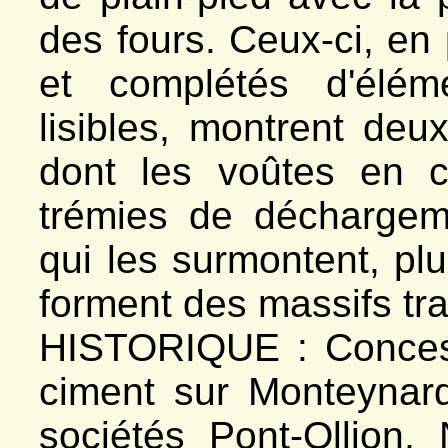
*
Le vallon
des fours. Ceux-ci, en 
- Venosc
*
Vallon de la Muzelle
- Villard-Saint-Christophe
et complétés d'élé
*
Ciment, carrière
*
Chinarde, carrière
*
Côte Dure
lisibles, montrent deu
*
Fontaine du Fayet
dont les voûtes en c
trémies de déchargem
qui les surmontent, pl
forment des massifs tr
HISTORIQUE : Concess
ciment sur Monteynard
sociétés Pont-Ollion,