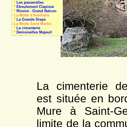
*
Les passerelles
*
Eboulement Clapisse
*
Rivoire - Grand Balcon
- La Motte d'Aveillans
*
La Grande Draye
- La Motte Saint Martin
*
La cimenterie
*
Demoiselles Majeuil
- La Mure
*
Cimon
*
Payon
*
Péchot
- Nantes en Ratier
*
La Dragerie
*
Colline Les Mas
- Pellafol
*
Les Gillardes
- Pierre-Châtel
*
La Pierre Perçée
La cimenterie de
- Prunières
*
meulière
- Saint-Arey
est située en bor
*
Demoiselle coiffée
*
Travertin de la Baume
- Sainte-Luce
Mure à Saint-Ge
*
La carrière
- Saint-Honoré
*
Oullière (Col d')
limite de la com
*
Le Piquet de Nantes
- Saint-Laurent-en-B