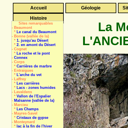
Accueil
Géologie
Si
Histoire
La Mo
Sites remarquables
- Beaumont
*
Le canal du Beaumont
L'ANCI
- Bonne (vallée de la)
*
1. jusqu'au Désert
*
2. en amont du Désert
- Cognet
*
La roche et le pont
-
Connex
- Corps
*
Carrières de marbre
- Entraigues
*
L'arche du vet
- Laffrey
*
Les carrières
*
Lacs - zones humides
- Lavaldens
*
Vallon de l'Espalier
-
Malsanne (vallée de la)
- Marcieu
*
Les Champs
- Mayres-Savel
*
Cristaux de gypse
- Monteynard
*
lac à la fin de l'hiver