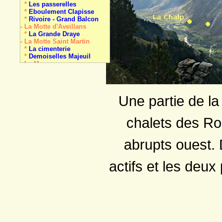
*
Les passerelles
*
Eboulement Clapisse
*
Rivoire - Grand Balcon
- La Motte d'Aveillans
*
La Grande Draye
- La Motte Saint Martin
*
La cimenterie
*
Demoiselles Majeuil
- La Mure
*
Cimon
*
Payon
*
Péchot
- Nantes en Ratier
Une partie de la
*
La Dragerie
*
Colline Les Mas
- Pellafol
chalets des Ron
*
Les Gillardes
- Pierre-Châtel
*
La Pierre Perçée
abrupts ouest.
- Prunières
*
meulière
- Saint-Arey
actifs et les deux
*
Demoiselle coiffée
*
Travertin de la Baume
- Sainte-Luce
*
La carrière
- Saint-Honoré
*
Oullière (Col d')
*
Le Piquet de Nantes
- Saint-Laurent-en-B