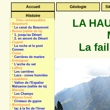
Accueil
Géologie
Si
Histoire
LA HAU
Sites remarquables
- Beaumont
*
Le canal du Beaumont
- Bonne (vallée de la)
*
1. jusqu'au Désert
*
2. en amont du Désert
- Cognet
La fai
*
La roche et le pont
-
Connex
- Corps
*
Carrières de marbre
- Entraigues
*
L'arche du vet
- Laffrey
*
Les carrières
*
Lacs - zones humides
- Lavaldens
*
Vallon de l'Espalier
-
Malsanne (vallée de la)
- Marcieu
*
Les Champs
- Mayres-Savel
*
Cristaux de gypse
- Monteynard
*
lac à la fin de l'hiver