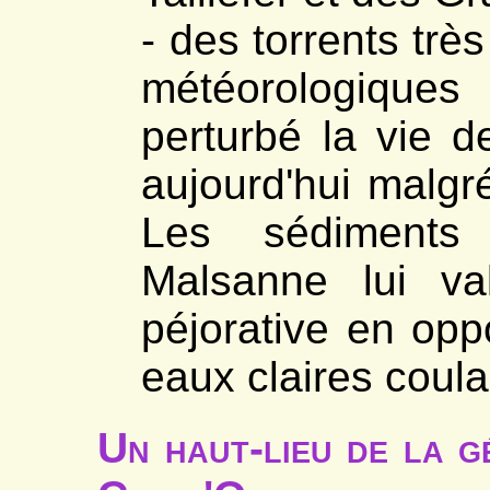
*
Le vallon
- des torrents trè
- Venosc
*
Vallon de la Muzelle
- Villard-Saint-Christophe
météorologique
*
Ciment, carrière
*
Chinarde, carrière
*
Côte Dure
perturbé la vie d
*
Fontaine du Fayet
aujourd'hui malgré
Les sédiments 
Malsanne lui val
péjorative en opp
eaux claires coulan
Un haut-lieu de la g