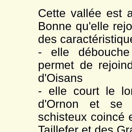
*
Les Garguettes
- La Salette
Cette vallée est 
*
Les accès
*
Le col d'Hurtières
*
Le Gargas
Bonne qu'elle rejo
*
Le Col de Prés Clos
- Senépi
*
Les Signaraux
des caractéristiqu
*
Bornes Le Camus
*
Pierre Plantée
- Siévoz
- elle débouche
*
Ancienne cimenterie
*
Le Besset
- Sousville
permet de rejoin
*
Pont-Haut, demoiselles
- Susville
d'Oisans
*
Discordance Chuzins
*
Merlins, effondrement
*
Roche Paviote
- elle court le l
*
Carrières Versenat
*
Rocher Siéroux
- Valbonnais
d'Ornon et se 
*
Cimenterie Pelloux
*
La carrière de gypse
*
Géologie et escalade
schisteux coincé 
- Valsenestre
*
Village et géologie
*
Le cipolin
Taillefer et des 
*
Combe Oursière
*
Le col de Côte Belle